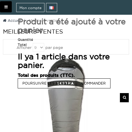
Basculer
Mon compte
la
navigation
Produit a été ajouté à votre
Accueil
>
Meilleurs ventes
panier
MEILLEURS VENTES
Quantité
Total
Afficher
par page
Il ya 1 article dans votre
panier.
Total des produits (TTC).
POURSUIVRE LES ACHATS
COMMANDER