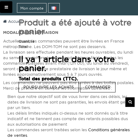
Basculer
Mon compte
la
navigation
Produit a été ajouté à votre
Accueil
>
Livraison
panier
MODALITÉS DE LIVRAISON
Actuellement, les commandes peuvent être livrées en France
Quantité
métropolitaine. Les DOM-TOM ne sont pas desservis.
Total
La livraison sera effectuée pendant les heures ouvrables, du lundi
Il ya 1 article dans votre
au samedi en dehors des weekends et jours fériés. Toutes les
commandes passées avant midi (12h 00), du lundi au vendredi,
panier.
seront confiées à notre prestataire de livraison le jour même et
livrées approximativement sous 5 à 7 jours ouvrés.
Total des produits (TTC).
Les commandes ne peuvent pas être livrées à des boîtes postales.
POURSUIVRE LES ACHATS
COMMANDER
Merci de prendre en compte les information suivantes :
Bien que notre objectif soit de vous livrer dans ces délais, les
dates de livraison ne sont pas garanties, les envois étant gérés
par un tiers.
Les délais limites indiqués ci-dessus ne sont donnés qu’à titre
indicatif et ne tiennent pas compte des retards possibles dus
aux autorisations de paiement
Les commandes seront traitées selon les
Conditions générales
de ventes
.