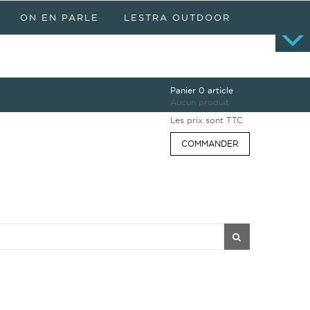
ON EN PARLE
LESTRA OUTDOOR
bf906c7cc744670bb43418e09884264ac331cced.file.psograph.tpl.php
Panier
0 article
Aucun produit
Les prix sont TTC
COMMANDER