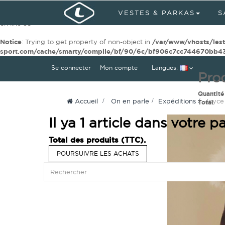
VESTES & PARKAS
S
Notice
: Undefined index: og_type in
/var/www/vhosts/lestra-outdo
on line
38
Notice
: Trying to get property of non-object in
/var/www/vhosts/lestr
sport.com/cache/smarty/compile/bf/90/6c/bf906c7cc744670bb43
Se connecter
Mon compte
Langues:
Prod
Quantité
Accueil
>
On en parle
>
Expéditions
>
Joyce
Total
Il ya 1 article dans votre pa
Total des produits (TTC).
POURSUIVRE LES ACHATS