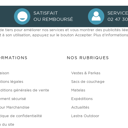
SATISFAIT
SERVICE
OU REMBOURSÉ
02 47 30
 de tiers pour améliorer nos services et vous montrer des publicités li
à son utilisation, appuyez sur le bouton Accepter.
Plus d’information
ORMATIONS
NOS RUBRIQUES
aison
Vestes & Parkas
tions légales
Sacs de couchage
ditions générales de vente
Matelas
ement sécurisé
Expéditions
our Marchandise
Actualités
tique de confidentialité
Lestra Outdoor
 du site