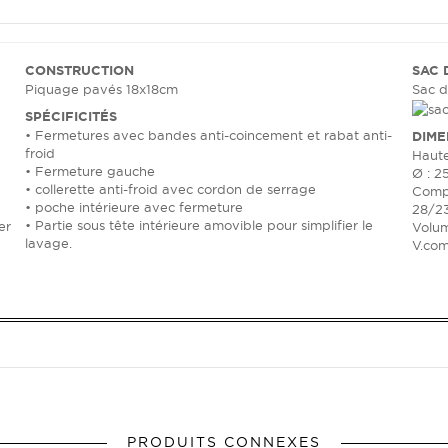
CONSTRUCTION
SAC 
Piquage pavés 18x18cm
Sac d
SPÉCIFICITÉS
• Fermetures avec bandes anti-coincement et rabat anti-
DIME
froid
Haute
• Fermeture gauche
Ø : 2
• collerette anti-froid avec cordon de serrage
Compr
• poche intérieure avec fermeture
28/2
• Partie sous tête intérieure amovible pour simplifier le
er
Volum
lavage.
V.com
PRODUITS CONNEXES