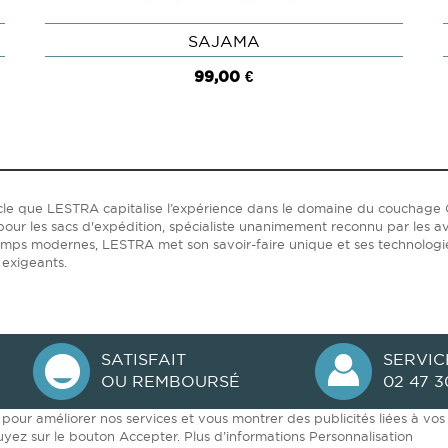
SAJAMA
APERÇU
99,00 €
ècle que LESTRA capitalise l’expérience dans le domaine du coucha
our les sacs d'expédition, spécialiste unanimement reconnu par les av
emps modernes, LESTRA met son savoir-faire unique et ses technolog
 exigeants.
SATISFAIT
SERVIC
OU REMBOURSÉ
02 47 3
s pour améliorer nos services et vous montrer des publicités liées à v
uyez sur le bouton Accepter.
Plus d’informations
Personnalisation