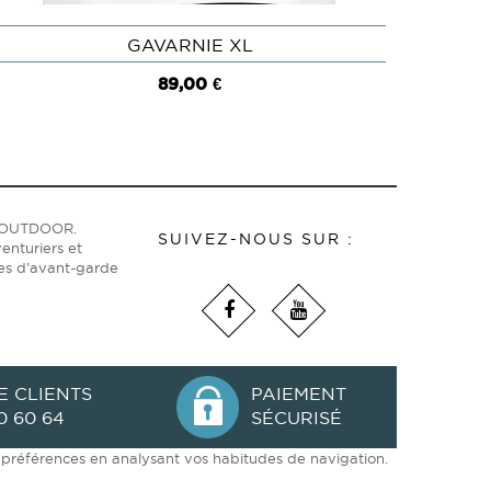
GAVARNIE XL
APERÇU
89,00 €
ge OUTDOOR.
SUIVEZ-NOUS SUR :
enturiers et
ies d’avant-garde
E CLIENTS
PAIEMENT
0 60 64
SÉCURISÉ
os préférences en analysant vos habitudes de navigation.