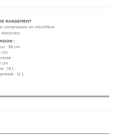
DE RANGEMENT
e compression en microfibre
NSION :
ur : 38 cm
5 cm
essé :
3 cm
e : 19 L
pressé : 12 L