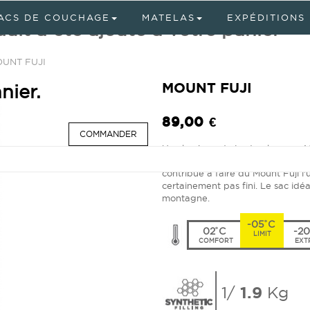
ACS DE COUCHAGE
MATELAS
EXPÉDITIONS
uit a été ajouté à votre panier
UNT FUJI
MOUNT FUJI
nier.
89,00 €
COMMANDER
Un classique de Lestra, le sarco 
randonneurs. Sa finition, ses acce
contribué a faire du Mount Fuji l
certainement pas fini. Le sac id
montagne.
-05˚C
02˚C
-20
LIMIT
COMFORT
EXT
1/
1.9
Kg