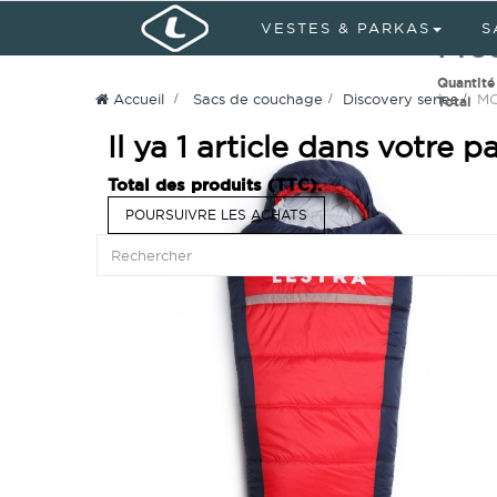
Se connecter
Mon compte
Langues:
VESTES & PARKAS
S
Prod
Quantité
Accueil
>
Sacs de couchage
>
Discovery series
>
MO
Total
Il ya 1 article dans votre pa
Total des produits (TTC).
POURSUIVRE LES ACHATS