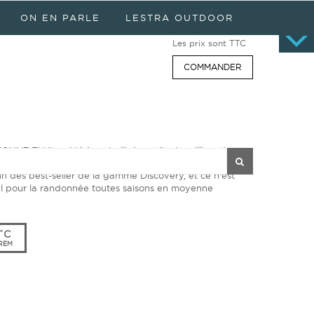
Panier
0 article
ON EN PARLE
LESTRA OUTDOOR
Aucun produit
Les prix sont TTC
COMMANDER
MOUNT FUJI a aidé à embellir les nuits de milliers de
ssoires, la qualité de son garnissage multicanaux ont
'un des best-seller de la gamme Discovery, et ce n'est
éal pour la randonnée toutes saisons en moyenne
˚C
REM