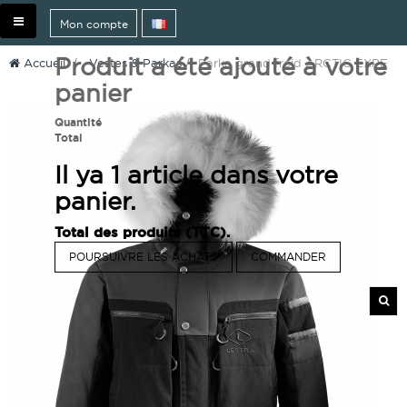
Basculer
Mon compte
la
navigation
Produit a été ajouté à votre
Accueil
>
Vestes & Parkas
>
Parka grand froid ARCTIC EXPE
panier
Quantité
Total
Il ya 1 article dans votre
panier.
Total des produits (TTC).
POURSUIVRE LES ACHATS
COMMANDER