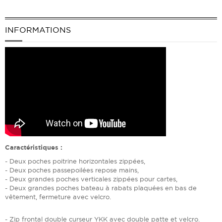
INFORMATIONS
Caractéristiques :
- Deux poches poitrine horizontales zippées,
- Deux poches passepoilées repose mains,
- Deux grandes poches verticales zippées pour cartes,
- Deux grandes poches bateau à rabats plaquées en bas de
vêtement, fermeture avec velcro.
- Zip frontal double curseur YKK avec double patte et velcro.