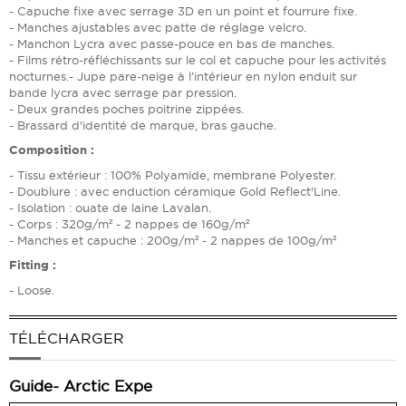
- Capuche fixe avec serrage 3D en un point et fourrure fixe.
- Manches ajustables avec patte de réglage velcro.
- Manchon Lycra avec passe-pouce en bas de manches.
- Films rétro-réfléchissants sur le col et capuche pour les activités
nocturnes.- Jupe pare-neige à l’intérieur en nylon enduit sur
bande lycra avec serrage par pression.
- Deux grandes poches poitrine zippées.
- Brassard d'identité de marque, bras gauche.
Composition :
- Tissu extérieur : 100% Polyamide, membrane Polyester.
- Doublure : avec enduction céramique Gold Reflect'Line.
- Isolation : ouate de laine Lavalan.
- Corps : 320g/m² - 2 nappes de 160g/m²
- Manches et capuche :
200g/m² - 2 nappes de 100g/m²
Fitting :
- Loose.
TÉLÉCHARGER
Guide- Arctic Expe